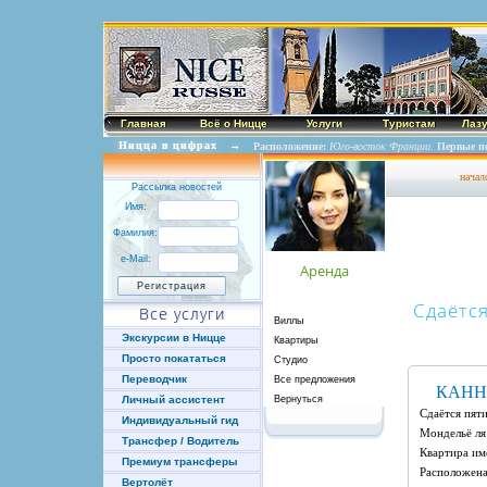
Главная
Всё о Ницце
Услуги
Туристам
Лаз
Ницца в цифрах
→
Расположение:
Юго-восток Франции.
Первые п
начал
Рассылка новостей
Имя:
Фамилия:
e-Mail:
Аренда
Сдаётс
Все услуги
Виллы
Экскурсии в Ницце
Квартиры
Просто покататься
Студио
Переводчик
Все предложения
КАН
Вернуться
Личный ассистент
Сдаётся пят
Индивидуальный гид
Мондельё ля
Трансфер / Водитель
Квартира име
Премиум трансферы
Расположена
Вертолёт