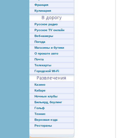
Франция
Кулинария
В дорогу
Русское радио
Русское TV онлайн
Веб-камеры
Погода
Магазины и бутики
О прокате авто
Почта
Телекарты
Городской Wi-Fi
Развлечения
Казино
Кабаре
Ночные клубы
Бильярд, боулинг
Гольф
Теннис
Верховая езда
Рестораны