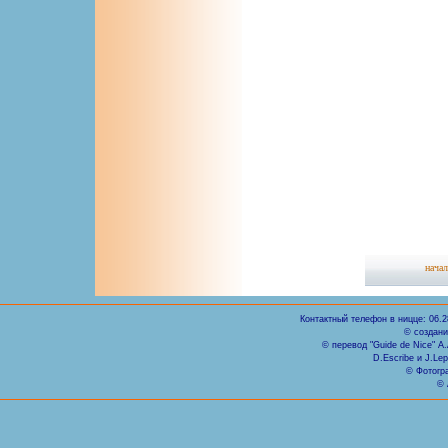
нача
Контактный телефон в ницце: 06.2
© создани
© перевод "Guide de Nice" А.A
D.Escribe и J.Le
© Фотогр
© 