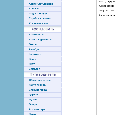
люкс, окруж
Авиабилет дёшево
Совершенно 
Адвокат
террасы отк
Роды в Ницце
бассейн, пор
Стройка - ремонт
Хранение авто
Арендовать
Автомобиль
Авто в Куршевеле
Отель
Автобус
Квартиру
Виллу
Яхту
Самолёт
Путеводитель
Общие сведения
Карта города
Старый город
Церкви
Музеи
Опера
Архитектура
Парки