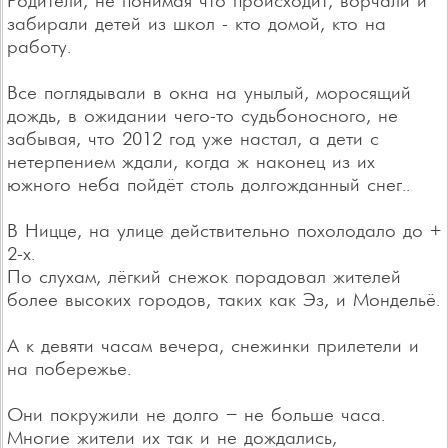
Родители, не понимая что происходит, ворчали и
забирали детей из школ - кто домой, кто на
работу.
Все поглядывали в окна на унылый, моросящий
дождь, в ожидании чего-то судьбоносного, не
забывая, что 2012 год уже настал, а дети с
нетерпением ждали, когда ж наконец из их
южного неба пойдёт столь долгожданный снег..
В Ницце, на улице действительно похолодало до +
2-х.
По слухам, лёгкий снежок порадовал жителей
более высоких городов, таких как Эз, и Мондельё.
А к девяти часам вечера, снежинки прилетели и
на побережье.
Они покружили не долго – не больше часа.
Многие жители их так и не дождались,