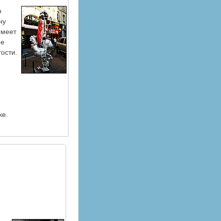
о
ну
имеет
ме
ости.
ке.