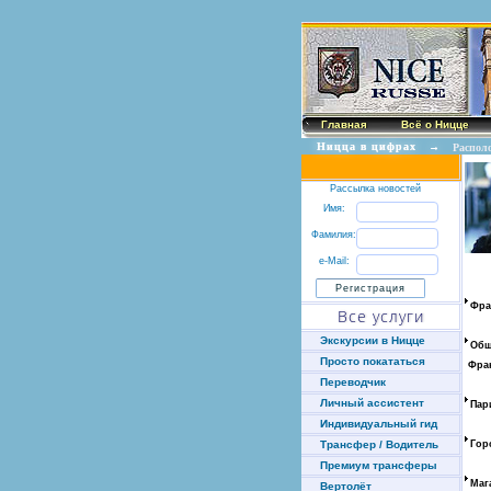
Главная
Всё о Ницце
Ницца в цифрах
→
Распол
Рассылка новостей
Имя:
Фамилия:
e-Mail:
Фра
Все услуги
Экскурсии в Ницце
Общ
Просто покататься
Фра
Переводчик
Личный ассистент
Пар
Индивидуальный гид
Гор
Трансфер / Водитель
Премиум трансферы
Маг
Вертолёт