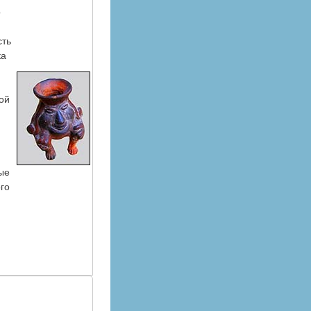
о
сть
ка
ой
ые
го