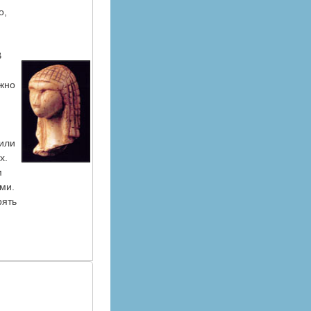
о,
В
жно
г
жили
х.
м
ми.
рять