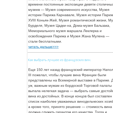
времени постоянные экспозиции девяти столичны
музеев — Музея современного искусства, Музея
истории Парижа Карнавале, Музея истории Пари
XVIII Коньяк-Жей, Музея романтической жизни, М
Бурделя, Музея Цадки-на, Дома-музея Бальзака,
Мемориального музея маршала Леклерка и
освобождения Парижа и Музея Жана Мулена —
стали бесплатными.
читать дальше>>>
Как выбрать лучшее из французских вин.
Еще 150 лет назад французский император Напо
III пожелал, чтобы лучшие вина Франции были
представлены на Всемирной выставке в Париже. 
уж, важным мужам из бордоской Торговой палаты
выпала нелегкая задача — выбрать самые досто
вина из достойных. В конце концов был составлен
список наиболее уважаемых винодельческих хозяй
а кроме того, принято решение — стоимость вина
должна служить гарантом его качества. Тогда и