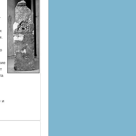
т
и
м.
о
ние
т
та
 и