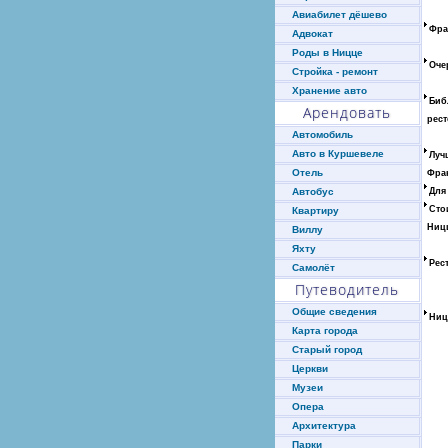
Авиабилет дёшево
Фра
Адвокат
Роды в Ницце
Оче
Стройка - ремонт
Хранение авто
Биб
Арендовать
рес
Автомобиль
Авто в Куршевеле
Луч
Отель
Фра
Для
Автобус
Сто
Квартиру
Ниц
Виллу
Яхту
Рес
Самолёт
Путеводитель
Общие сведения
Ниц
Карта города
Старый город
Церкви
Музеи
Опера
Архитектура
Парки