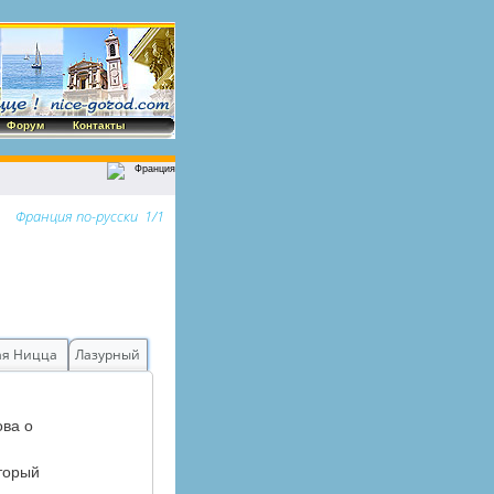
Форум
Контакты
Франция по-русски 1/1
ая Ницца
Лазурный
ова о
оторый