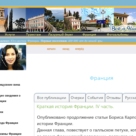
Услуги
Туристам
Лазурный берег
Франция
Фотоальбомы
ожение:
Юго-восток Франции.
Первые поселения:
400 000 лет до нашей эры.
начало
назад
вперёд
Франция
нцузские вина
ие сведения о
Все публикации
Очерки
События
Отзывы
Русск
нции
Краткая история Франции. IV часть.
иж
Опубликовано продолжение статьи Бориса Карп
истории Франции.
ода Франции
Данная глава, повествует о галльском петухе, к
азины Франции