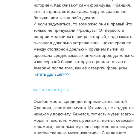
историей. Как считают сами французы, Франция,
это та страна, которая дала миру несравненно
больше, чем какая либо другая.
И если задуматься, то возможно они и правы! Что
только не придумали Французы! От первого в
истории медицины шприца, который, надо сказать
выглядел довольно устрашающе - нечто среднее
между столярной дрелью и орудием пытки из
арсенала средневековых инквизиторов, до коньяк
и консервной банки, которую оценили только в
Америке после того, как её отвергли французы.
читать дальше>>>
Французские музеи
Особое место, среди достопримечательностей
Франции, занимают музеи. Их число, не поддаетс
никакому подсчету. Кажется, тут есть музеи всего
моды и текстиля, монет, рекламы, почты, севрской
керамики, несколько музеев современного искусст
многочисленные музеи-квартиры. С недавнего