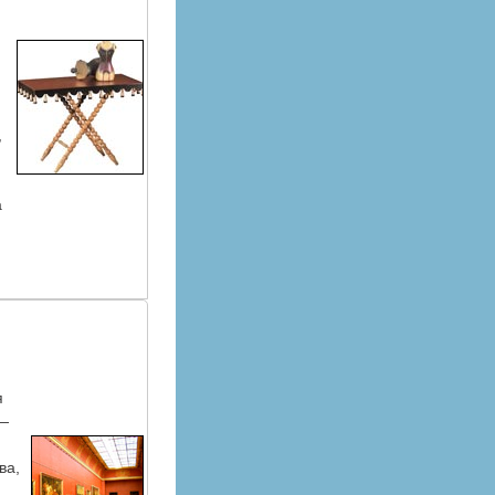
,
а
я
 —
ва,