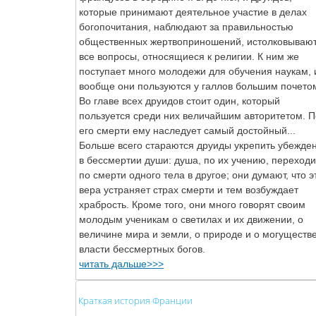
которые принимают деятельное участие в делах
богопочитания, наблюдают за правильностью
общественных жертвоприношений, истолковываю
все вопросы, относящиеся к религии. К ним же
поступает много молодежи для обучения наукам, 
вообще они пользуются у галлов большим почето
Во главе всех друидов стоит один, который
пользуется среди них величайшим авторитетом. П
его смерти ему наследует самый достойный...
Больше всего стараются друиды укрепить убежде
в бессмертии души: душа, по их учению, переходи
по смерти одного тела в другое; они думают, что э
вера устраняет страх смерти и тем возбуждает
храбрость. Кроме того, они много говорят своим
молодым ученикам о светилах и их движении, о
величине мира и земли, о природе и о могуществе
власти бессмертных богов.
читать дальше>>>
Краткая история Франции