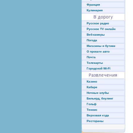
Франция
Кулинария
В дорогу
Русское радио
Русское TV онлайн
Веб-камеры
Погода
Магазины и бутики
О прокате авто
Почта
Телекарты
Городской Wi-Fi
Развлечения
Казино
Кабаре
Ночные клубы
Бильярд, боулинг
Гольф
Теннис
Верховая езда
Рестораны