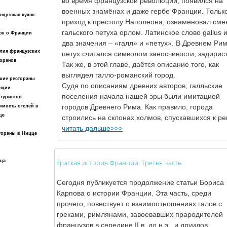
во время французской революции, появился на
военных знамёнах и даже гербе Франции. Тольк
нцузская кухня
приход к престолу Наполеона, ознаменовал сме
гальского петуха орлом. Латинское слово gallus 
рк о Франции
два значения – «галл» и «петух». В Древнем Ри
лия французских
петух считался символом заносчивости, задирист
торанов
Так же, в этой главе, даётся описание того, как
выглядел галло-романский город.
шие рестораны
Судя по описаниям древних авторов, галльские
нции
поселения начала нашей эры были имитацией
 туристов
городов Древнего Рима. Как правило, города
имость отелей в
це
строились на склонах холмов, спускавшихся к ре
читать дальше>>>
тораны в Ницце
ца
Краткая история Франции. Третья часть.
Сегодня публикуется продолжение статьи Бориса
Карпова о истории Франции. Эта часть, среди
прочего, повествует о взаимоотношениях галов с
греками, римлянами, завоевавших прародителей
французов в середине II в. до н.э., и друидов,