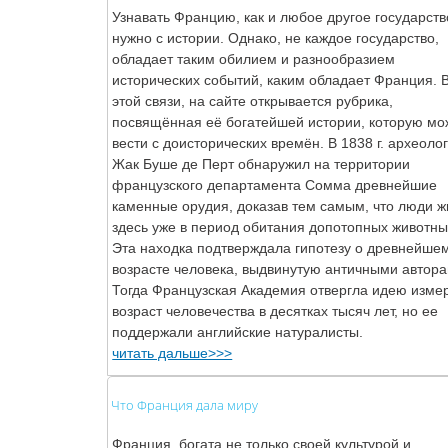
Узнавать Францию, как и любое другое государств
нужно с истории. Однако, не каждое государство,
обладает таким обилием и разнообразием
исторических событий, каким обладает Франция. 
этой связи, на сайте открывается рубрика,
посвящённая её богатейшей истории, которую мо
вести с доисторических времён. В 1838 г. археоло
Жак Буше де Перт обнаружил на территории
французского департамента Сомма древнейшие
каменные орудия, доказав тем самым, что люди 
здесь уже в период обитания допотопных животны
Эта находка подтверждала гипотезу о древнейше
возрасте человека, выдвинутую античными автора
Тогда Французская Академия отвергла идею изме
возраст человечества в десятках тысяч лет, но ее
поддержали английские натуралисты.
читать дальше>>>
Что Франция дала миру
Франция, богата не только своей культурой и