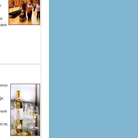
х
жа
узея
леон
Да
йные
ств,