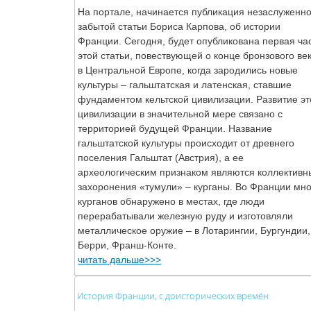
На портале, начинается публикация незаслуженн
забытой статьи Бориса Карпова, об истории
Франции. Сегодня, будет опубликована первая ча
этой статьи, повествующей о конце бронзового ве
в Центральной Европе, когда зародились новые
культуры – гальштатская и латенская, ставшие
фундаментом кельтской цивилизации. Развитие эт
цивилизации в значительной мере связано с
территорией будущей Франции. Название
гальштатской культуры происходит от древнего
поселения Гальштат (Австрия), а ее
археологическим признаком являются коллективн
захоронения «тумули» – курганы. Во Франции мно
курганов обнаружено в местах, где люди
перерабатывали железную руду и изготовляли
металлическое оружие – в Лотарингии, Бургундии,
Берри, Франш-Конте.
читать дальше>>>
История Франции, с доисторических времён