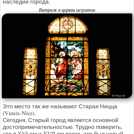
наследии города.
Витраж в церкви иезуитов
Это место так же называют Старая Ницца
(Vieuix-Nice).
Сегодня, Старый город является основной
достопримечательностью. Трудно поверить,
что в XVI-ом и XVII-ом веках, это был новый,