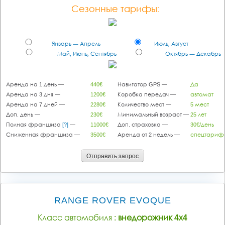
Сезонные тарифы:
Январь — Апрель
Июль, Август
Май, Июнь, Сентябрь
Октябрь — Декабрь
Аренда на 1 день —
440€
Навигатор GPS —
Да
Аренда на 3 дня —
1200€
Коробка передач —
автомат
Аренда на 7 дней —
2280€
Количество мест —
5 мест
Доп. день —
230€
Минимальный возраст —
25 лет
Полная франшиза
[?]
—
11000€
Доп. страховка —
30€/день
Сниженная франшиза —
3500€
Аренда от 2 недель —
спецтариф
Отправить запрос
RANGE ROVER EVOQUE
Класс автомобиля :
внедорожник 4х4