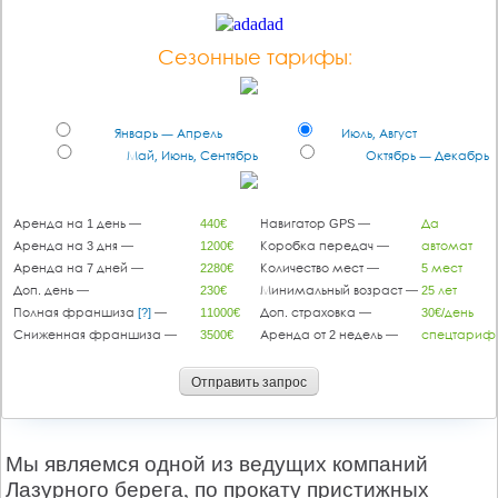
Сезонные тарифы:
Январь — Апрель
Июль, Август
Май, Июнь, Сентябрь
Октябрь — Декабрь
Аренда на 1 день —
440€
Навигатор GPS —
Да
Аренда на 3 дня —
1200€
Коробка передач —
автомат
Аренда на 7 дней —
2280€
Количество мест —
5 мест
Доп. день —
230€
Минимальный возраст —
25 лет
Полная франшиза
[?]
—
11000€
Доп. страховка —
30€/день
Сниженная франшиза —
3500€
Аренда от 2 недель —
спецтариф
Отправить запрос
Мы являемся одной из ведущих компаний
Лазурного берега, по прокату пристижных