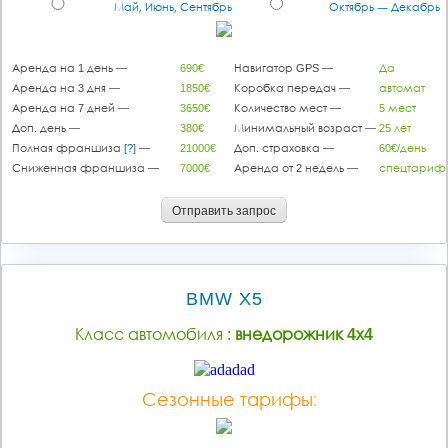
Май, Июнь, Сентябрь
Октябрь — Декабрь
Аренда на 1 день —
690€
Навигатор GPS —
Да
Аренда на 3 дня —
1850€
Коробка передач —
автомат
Аренда на 7 дней —
3650€
Количество мест —
5 мест
Доп. день —
380€
Минимальный возраст —
25 лет
Полная франшиза
[?]
—
21000€
Доп. страховка —
60€/день
Сниженная франшиза —
7000€
Аренда от 2 недель —
спецтариф
Отправить запрос
BMW X5
Класс автомобиля :
внедорожник 4х4
Сезонные тарифы: