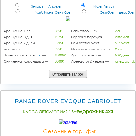
Январь — Апрель
Июль, Август
Май, Июнь, Сентябрь
Октябрь — Декабрь
Аренда на 1 день —
585€
Навигатор GPS —
Да
Аренда на 3 дня —
1575€
Коробка передач —
автомат
Аренда на 7 дней —
3295€
Количество мест —
5-7 мест
Доп. день —
325€
Минимальный возраст —
25 лет
Полная франшиза
[?]
—
15000€
Доп. страховка —
50€/день
Сниженная франшиза —
5000€
Аренда от 2 недель —
спецтариф
Отправить запрос
RANGE ROVER EVOQUE CABRIOLET
Класс автомобиля :
внедорожник 4х4
Сезонные тарифы: