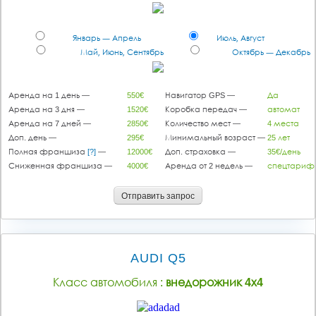
Январь — Апрель
Июль, Август
Май, Июнь, Сентябрь
Октябрь — Декабрь
Аренда на 1 день —
550€
Навигатор GPS —
Да
Аренда на 3 дня —
1520€
Коробка передач —
автомат
Аренда на 7 дней —
2850€
Количество мест —
4 места
Доп. день —
295€
Минимальный возраст —
25 лет
Полная франшиза
[?]
—
12000€
Доп. страховка —
35€/день
Сниженная франшиза —
4000€
Аренда от 2 недель —
спецтариф
Отправить запрос
AUDI Q5
Класс автомобиля :
внедорожник 4х4