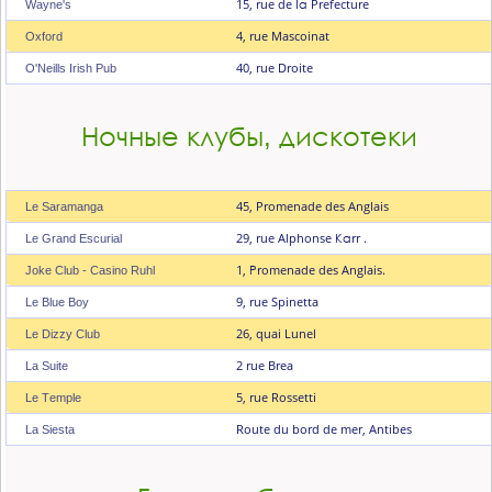
15, rue de lа Prefecture
Wayne's
4, rue Mascoinat
Oxford
40, rue Droite
О'Neills Irish Рub
Ночные клубы, дискотеки
45, Promenade des Anglais
Le Saramanga
29, rue Alphonse Каrr .
Le Grand Escurial
1, Рromenade des Anglais.
Joke Сlub - Casino Ruhl
9, rue Spinetta
Le Blue Воу
26, quai Lunel
Le Dizzy Сlub
2 rue Brea
La Suite
5, rue Rossetti
Le Тemple
Route du bord de mer, Antibes
La Siesta