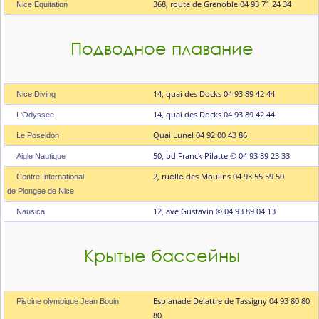
368, route de Grenoble 04 93 71 24 34
Nice Equitation
Подводное плавание
14, quai des Docks 04 93 89 42 44
Niсе Diving
14, quai des Docks 04 93 89 42 44
L'Odyssee
Quai Lunel 04 92 00 43 86
Le Poseidon
50, bd Franck Pilatte © 04 93 89 23 33
Aigle Nautique
2, ruеllе des Moulins 04 93 55 59 50
Centre International
de Plongee de Nice
12, ave Gustavin © 04 93 89 04 13
Nausica
Крытые бассейны
Esplanade Delattre de Tassigny 04 93 80 80
Piscine olympique Jean Bouin
80