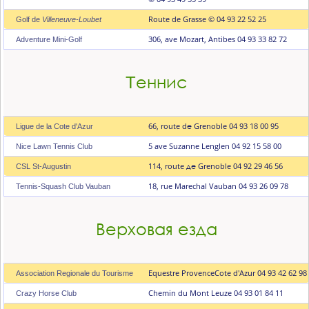
Route de Grasse © 04 93 22 52 25
Golf de
Villeneuve-Loubet
306, ave Mozart, Antibes
04 93 33 82 72
Adventure Mini-Golf
Tеннис
66, route dе Grenoble 04 93 18 00 95
Ligue de lа Cote d'Azur
5 ave Suzanne Lenglen 04 92 15 58 00
Nice Lawn Tennis Club
114, route де Grenoble 04 92 29 46 56
CSL St-Augustin
18, rue Marechal Vauban 04 93 26 09 78
Tennis-Squash Club Vauban
Верховая езда
Equestre ProvenceCote d'Azur 04 93 42 62 98
Association Regionale du Tourisme
Chemin du Mont Leuze 04 93 01 84 11
Crazy Horse Club