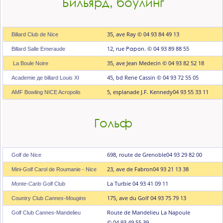
Бильярд, боулинг
35, ave Ray © 04 93 84 49 13
Billard Club de Nice
12, rue Рароn. © 04 93 89 88 55
Billard Salle Emeraude
35, ave Jean Medecin © 04 93 82 52 18
La Boule Noire
45, bd Rene Cassin © 04 93 72 55 05
Academie де billard Louis XI
5, esplanade J.F. Kennedy
04 93 55 33 11
AMF Bowling NICE Acropolis
Гольф
698, route de Grenoble
04 93 29 82 00
Golf de Nice
23, ave de Fabron
04 93 21 13 38
Mini-Golf Cаrоl de Roumanie - Nice
La Turbie
04 93 41 09 11
Monte-Carlo
Golf Сlub
175, ave du Golf
04 93 75 79 13
Country Club
Cannes-Mougins
Route de Mandelieu La Napoule
Golf Сlub Cannes-Mandelieu
© 04 93 49 55 39