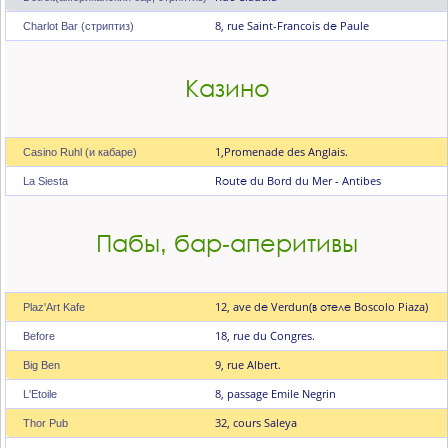
8, rue Saint-Francois dе Paule
Charlot Bar (стриптиз)
Казино
1,Promenade des Anglais.
Casino Ruhl (и кабаре)
Rоutе du Bord du Mer - Antibes
La Siesta
Пабы, бар-аперитивы
12, ave dе Verdun(в отеле Boscolo Piaza)
Plaz'Art Kafe
18, rue du Congres.
Before
9, rue Albert.
Big Веn
8, passage Emile Negrin
L'Etoile
32, cours Saleya
Thor Рub