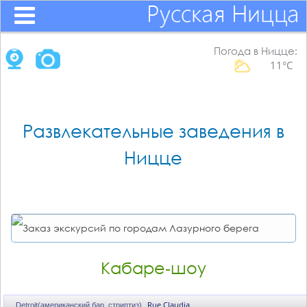
Погода в Ницце:
11°C
Развлекательные заведения в
Ницце
Кабаре-шоу
Rue Claudia
Detroit(американский бар, стриптиз)