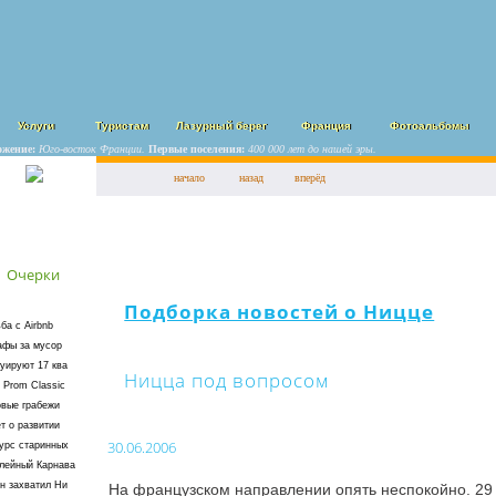
Услуги
Туристам
Лазурный берег
Франция
Фотоальбомы
ожение:
Юго-восток Франции.
Первые поселения:
400 000 лет до нашей эры.
начало
назад
вперёд
Очерки
Подборка новостей о Ницце
ба с Airbnb
афы за мусор
уируют 17 ква
Ницца под вопросом
 Prom Classic
вые грабежи
т о развитии
30.06.2006
урс старинных
лейный Карнава
н захватил Ни
На французском направлении опять неспокойно. 29