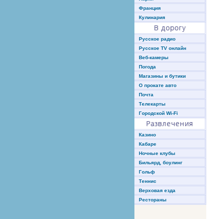
Франция
Кулинария
В дорогу
Русское радио
Русское TV онлайн
Веб-камеры
Погода
Магазины и бутики
О прокате авто
Почта
Телекарты
Городской Wi-Fi
Развлечения
Казино
Кабаре
Ночные клубы
Бильярд, боулинг
Гольф
Теннис
Верховая езда
Рестораны