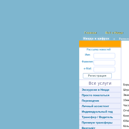
Главная
Всё о Ницце
Ницца в цифрах
→
Распол
Рассылка новостей
Имя:
Фамилия:
e-Mail:
Все услуги
Борь
Экскурсии в Ницце
Штр
Просто покататься
Эвак
10км
Переводчик
Часо
Личный ассистент
Отчё
Индивидуальный гид
Конк
Трансфер / Водитель
Юби
Премиум трансферы
Кёль
Вертолёт