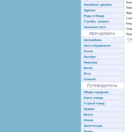
Коша
Авиабилет дёшево
Порш
Адвокат
Ждё
Роды в Ницце
Салю
Стройка - ремонт
Ниц
Хранение авто
Откр
Арендовать
Пог
См
Автомобиль
Авто в Куршевеле
Отель
Автобус
Квартиру
Виллу
Яхту
Самолёт
Путеводитель
Общие сведения
Карта города
Старый город
Церкви
Музеи
Опера
Архитектура
Парки