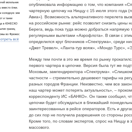
чий могильник
опубликовала информацию о том, что компания «Сп
 вместо ёлки.
чартерную цепочку на Ниццу с 15 июля этого года (
м холодную зим
Авиа»). Возможность альтернативного перелета выз
т и танки
на российском рынке: рейс позволит снизить цены н
ца в ЮНЕСКО
Берега, ведь пока туда можно добраться напрямую 
ытие границ
ромы во Фрежюс
регулярными вылетами «Аэрофлота». В связи с эти
отреть всё
определился круг блочников «Спектрума», среди них
«Джет Тревел», «Ланта-тур вояж», «Мондо Турс», «
Между тем почти в это же время по рынку прокатилс
первого чартера в цепочке. Версия была тут же по
Моховым, замгендиректора «Спектрума». «Слишком 
частности – стремительно дешевеют тарифы на рег
разных городов Франции. Неизвестно, чем все закон
наш чартер может потерять актуальность», – проко
корреспонденту ИС «БАНКО». Он также сообщил, чт
цепочки будет обсуждаться в ближайший понедельни
заинтересованных в рейсе операторов. Есть и друга
до сих пор не получила разрешения со стороны рос
Кроме того, по словам экспертов, спрос на Ниццу в 
массового.