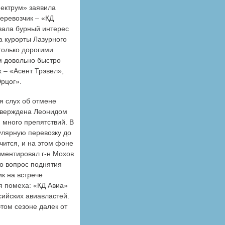
ектрум» заявила
перевозчик – «КД
вала бурный интерес
а курорты Лазурного
только дорогими
м довольно быстро
 – «Асент Трэвел»,
Эрцог».
я слух об отмене
дтверждена Леонидом
много препятствий. В
улярную перевозку до
чится, и на этом фоне
мментировал г-н Мохов
о вопрос поднятия
к на встрече
я помеха: «КД Авиа»
сийских авиавластей.
этом сезоне далек от