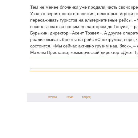
Тем не менее блочники уже продали часть своих кре
Узнав о вероятности его снятия, некоторые игроки 
пересаживать туристов на альтернативные рейсы. 
воспользоваться нашим же чартером до Генуи», – р
Бурыкин, директор «Асент Трэвел». А другие опера
реализовывать билеты на рейс «Спектрума», веря, ч
состоится. «Мы сейчас активно грузим наш блок», –
Максим Приставко, коммерческий директор «Джет Т
начало
назад
вперёд