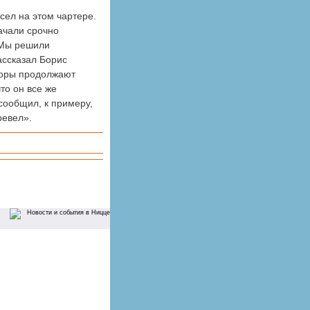
сел на этом чартере.
начали срочно
«Мы решили
ассказал Борис
торы продолжают
то он все же
 сообщил, к примеру,
ревел».