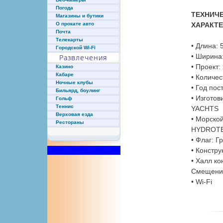
Погода
ТЕХНИЧ
Магазины и бутики
ХАРАКТ
О прокате авто
Почта
Телекарты
• Длина: 
Городской Wi-Fi
• Ширина:
Развлечения
• Проект:
Казино
Кабаре
• Количес
Ночные клубы
• Год пос
Бильярд, боулинг
• Изгото
Гольф
Теннис
YACHTS
Верховая езда
• Морской
Рестораны
HYDROTE
• Флаг: Г
• Констру
• Халл к
Смещени
• Wi-Fi