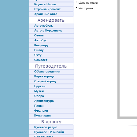
Цена на отели
Роды в Ницце
Рестораны
Стройка - ремонт
Хранение авто
Арендовать
Автомобиль
Авто в Куршевеле
Отель
Автобус
Квартиру
Виллу
Яхту
Самолёт
Путеводитель
Общие сведения
Карта города
Старый город
Церкви
Музеи
Опера
Архитектура
Парки
Франция
Кулинария
В дорогу
Русское радио
Русское TV онлайн
Веб-камеры