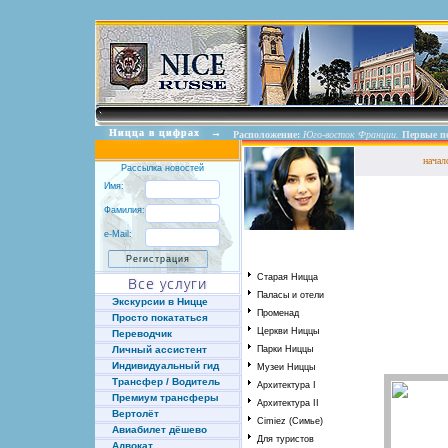
Ницца в цифрах
→
Расположение:
Юго-восток Франции.
Первые п
начал
Рассылка новостей
Имя:
Фамилия:
e-Mail:
Старая Ницца
Все услуги
Паласы и отели
Экскурсии в Ницце
Променад
Просто покататься
Церкви Ниццы
Переводчик
Личный ассистент
Парки Ниццы
Индивидуальный гид
Музеи Ниццы
Трансфер / Водитель
Архитектура I
Премиум трансферы
Архитектура II
Вертолёт
Cimiez (Симье)
Авиабилет дёшево
Для туристов
Адвокат