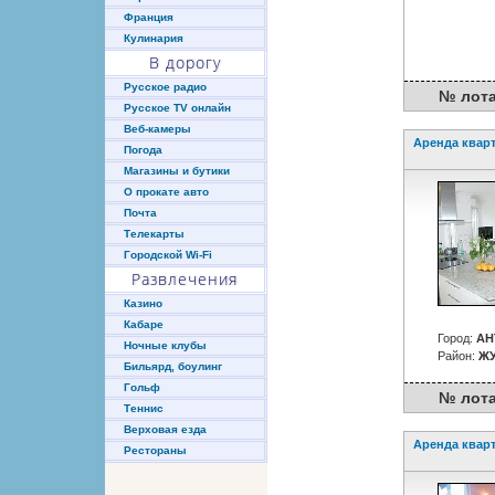
Франция
Кулинария
В дорогу
Русское радио
№ лота :
Русское TV онлайн
Веб-камеры
Аренда квар
Погода
Магазины и бутики
О прокате авто
Почта
Телекарты
Городской Wi-Fi
Развлечения
Казино
Кабаре
Город:
АН
Ночные клубы
Район:
ЖУ
Бильярд, боулинг
Гольф
№ лота :
Теннис
Верховая езда
Аренда квар
Рестораны