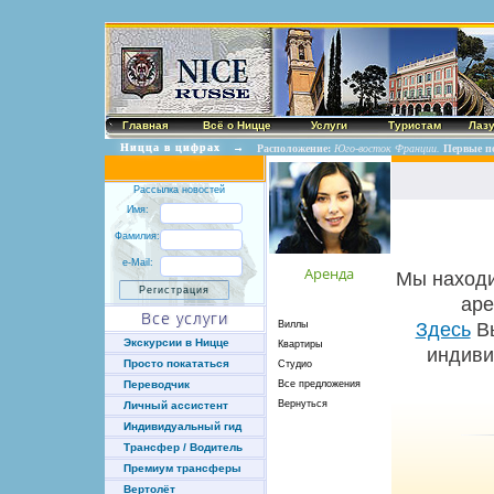
Главная
Всё о Ницце
Услуги
Туристам
Лаз
Ницца в цифрах
→
Расположение:
Юго-восток Франции.
Первые п
Рассылка новостей
Имя:
Фамилия:
e-Mail:
Аренда
Мы находи
аре
Все услуги
Виллы
Здесь
Вы
Экскурсии в Ницце
Квартиры
индиви
Просто покататься
Студио
Все предложения
Переводчик
Вернуться
Личный ассистент
Индивидуальный гид
Трансфер / Водитель
Премиум трансферы
Вертолёт