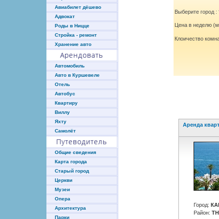
Авиабилет дёшево
Выберите город : 
Адвокат
Цена в неделю (ми
Роды в Ницце
Стройка - ремонт
Клоичество комна
Хранение авто
Арендовать
Автомобиль
Авто в Куршевеле
Отель
Автобус
Смотреть в
Квартиру
Виллу
Яхту
Аренда квар
Самолёт
Путеводитель
Общие сведения
Карта города
Старый город
Церкви
Музеи
Опера
Город:
КА
Архитектура
Район:
T
Парки