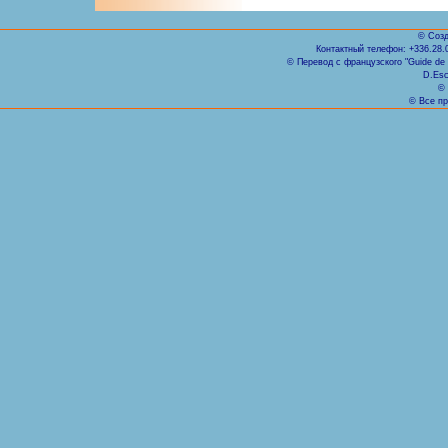
© Созд
Контактный телефон: +336.28.
© Перевод с французского "Guide de Ni
D.Esc
© 
© Все пр