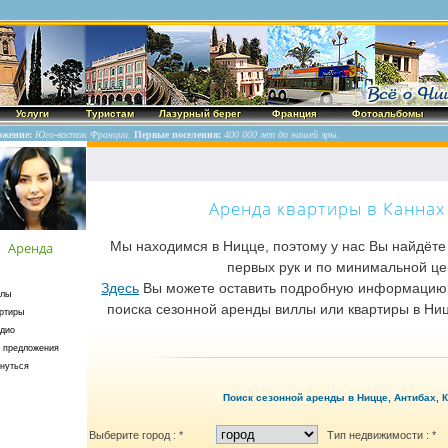
Услуги
Туристам
Лазурный берег
Франция
Фотоальбомы
ожение:
Юго-восток Франции.
Первые поселения:
400 000 лет до нашей эры.
Аренда квартиры в Каннах
Мы находимся в Ницце, поэтому у нас Вы найдёте
Аренда
первых рук и по минимальной це
Здесь
Вы можете оставить подробную информацию 
ллы
поиска сезонной аренды виллы или квартиры в Ниц
ртиры
дио
 предложения
нуться
Поиск сезонной аренды в Ницце, Антибах, 
Выберите город : *
Тип недвижимости : *