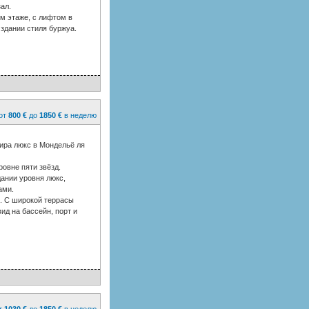
ал.
ем этаже, с лифтом в
здании стиля буржуа.
от
800 €
до
1850 €
в неделю
ира люкс в Мондельё ля
овне пяти звёзд.
ании уровня люкс,
ами.
. С широкой террасы
ид на бассейн, порт и