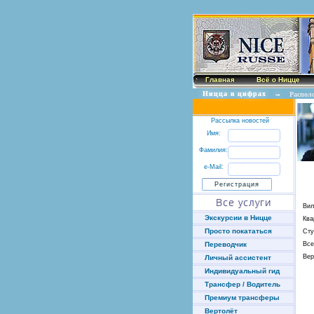
Главная
Всё о Ницце
Ницца в цифрах
→
Распол
Рассылка новостей
Имя:
Фамилия:
e-Mail:
Все услуги
Ви
Экскурсии в Ницце
Ква
Просто покататься
Сту
Все
Переводчик
Вер
Личный ассистент
Индивидуальный гид
Трансфер / Водитель
Премиум трансферы
Вертолёт