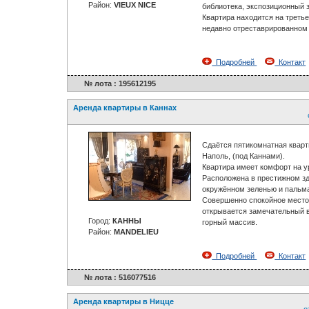
Район:
VIEUX NICE
библиотека, экспозиционный з
Квартира находится на треть
недавно отреставрированном 
Подробней
Контакт
№ лота : 195612195
Аренда квартиры в Каннах
Сдаётся пятикомнатная кварт
Наполь, (под Каннами).
Квартира имеет комфорт на ур
Расположена в престижном зд
окружённом зеленью и пальм
Совершенно спокойное место
открывается замечательный в
Город:
КАННЫ
горный массив.
Район:
MANDELIEU
Подробней
Контакт
№ лота : 516077516
Аренда квартиры в Ницце