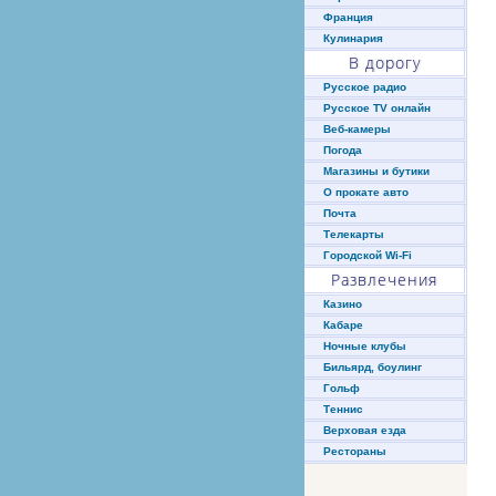
Франция
Кулинария
В дорогу
Русское радио
Русское TV онлайн
Веб-камеры
Погода
Магазины и бутики
О прокате авто
Почта
Телекарты
Городской Wi-Fi
Развлечения
Казино
Кабаре
Ночные клубы
Бильярд, боулинг
Гольф
Теннис
Верховая езда
Рестораны