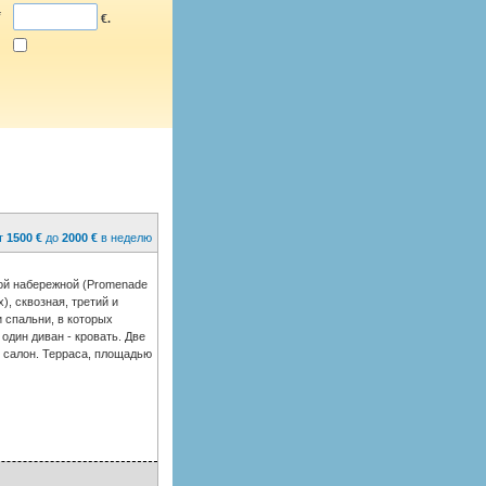
*
€.
Студио
т
1500 €
до
2000 €
в неделю
ой набережной (Promenade
x), сквозная, третий и
 спальни, в которых
 один диван - кровать. Две
й салон. Терраса, площадью