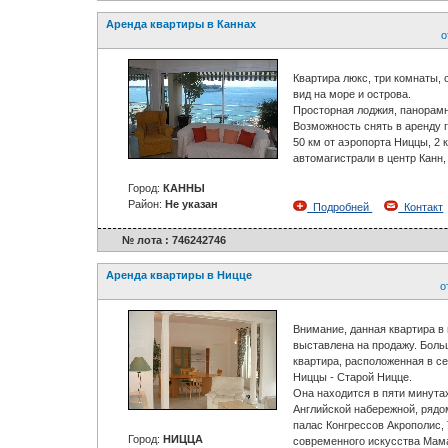
Аренда квартиры в Каннах
о
Квартира люкс, три комнаты,
вид на море и острова.
Просторная лоджия, панорамн
Возможность снять в аренду 
50 км от аэропорта Ниццы, 2 
автомагистрали в центр Канн, 
Город:
КАННЫ
Район:
Не указан
Подробней
Контакт
№ лота : 746242746
Аренда квартиры в Ницце
о
Внимание, данная квартира в
выставлена на продажу. Бол
квартира, расположенная в с
Ниццы - Старой Ницце.
Она находится в пяти минута
Английской набережной, рядо
палас Конгрессов Акрополис,
Город:
НИЦЦА
современного искусства Мама