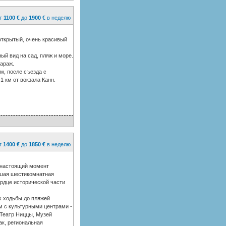
т
1100 €
до
1900 €
в неделю
 открытый, очень красивый
ый вид на сад, пляж и море.
гараж.
км, после съезда с
1 км от вокзала Канн.
т
1400 €
до
1850 €
в неделю
 настоящий момент
ьшая шестикомнатная
ердце исторической части
х ходьбы до пляжей
м с культурными центрами -
 Театр Ниццы, Музей
к, региональная