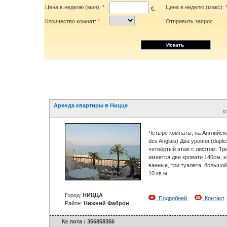
Цена в неделю (мин): *
Цена в неделю (макс): 
€.
Клоичество комнат: *
Отправить запрос
Смотреть всё
Виллы
Квартиры
Аренда квартиры в Ницце
о
Четыре комнаты, на Английск
des Anglais) Два уровня (duple
четвёртый этаж с лифтом. Три
имеется две кровати 140см, и
ванные, три туалета, большо
10 кв.м.
Город:
НИЦЦА
Подробней
Контакт
Район:
Нижний Фаброн
№ лота : 356858356