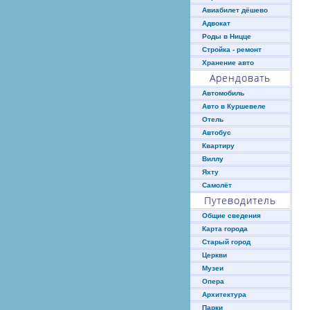
Авиабилет дёшево
Адвокат
Роды в Ницце
Стройка - ремонт
Хранение авто
Арендовать
Автомобиль
Авто в Куршевеле
Отель
Автобус
Квартиру
Виллу
Яхту
Самолёт
Путеводитель
Общие сведения
Карта города
Старый город
Церкви
Музеи
Опера
Архитектура
Парки