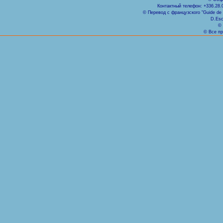
Контактный телефон: +336.28.
© Перевод с французского "Guide de Ni
D.Esc
© 
© Все пр