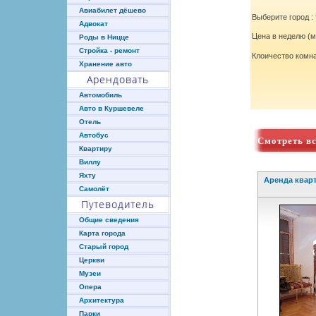
Авиабилет дёшево
Выберите город : 
Адвокат
Цена в неделю (ми
Роды в Ницце
Стройка - ремонт
Клоичество комна
Хранение авто
Арендовать
Автомобиль
Авто в Куршевеле
Отель
Автобус
Смотреть в
Квартиру
Виллу
Яхту
Аренда квар
Самолёт
Путеводитель
Общие сведения
Карта города
Старый город
Церкви
Музеи
Опера
Архитектура
Парки