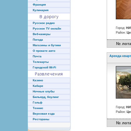
Франция
Кулинария
В дорогу
Русское радио
Город:
НИ
Русское TV онлайн
Район:
Це
Веб-камеры
Погода
№ лота :
Магазины и бутики
О прокате авто
Аренда квар
Почта
Телекарты
Городской Wi-Fi
Развлечения
Казино
Кабаре
Ночные клубы
Бильярд, боулинг
Гольф
Город:
НИ
Теннис
Район:
Це
Верховая езда
Рестораны
№ лота :