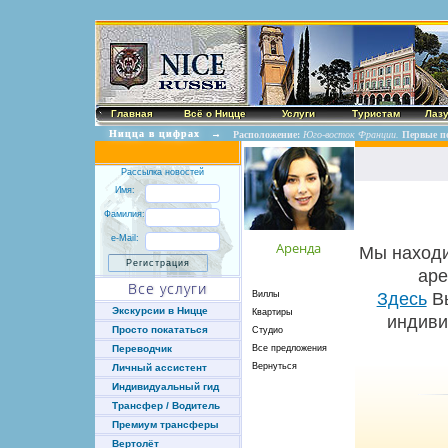
Главная
Всё о Ницце
Услуги
Туристам
Лаз
Ницца в цифрах
→
Расположение:
Юго-восток Франции.
Первые п
Рассылка новостей
Имя:
Фамилия:
e-Mail:
Аренда
Мы находи
аре
Все услуги
Виллы
Здесь
Вы
Экскурсии в Ницце
Квартиры
индиви
Просто покататься
Студио
Все предложения
Переводчик
Вернуться
Личный ассистент
Индивидуальный гид
Трансфер / Водитель
Премиум трансферы
Вертолёт