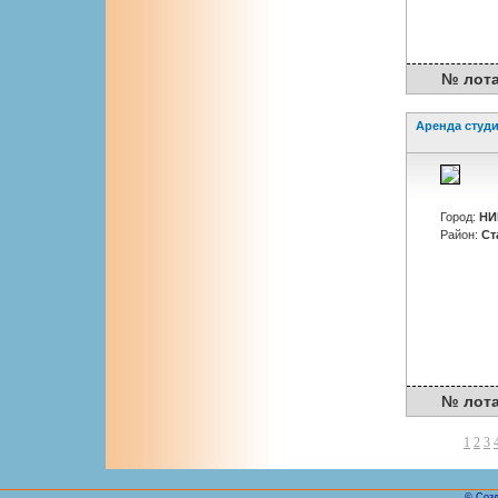
№ лота : 
Аренда студ
Город:
НИ
Район:
Ст
№ лота :
1
2
3
© Созд