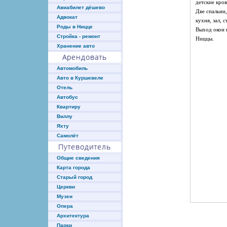
детские кров
Авиабилет дёшево
Две спальни,
Адвокат
кухня, зал, с
Роды в Ницце
Выход окон 
Стройка - ремонт
Ниццы.
Хранение авто
Арендовать
Автомобиль
Авто в Куршевеле
Отель
Автобус
Квартиру
Виллу
Яхту
Самолёт
Путеводитель
Общие сведения
Карта города
Старый город
Церкви
Музеи
Опера
Архитектура
Парки