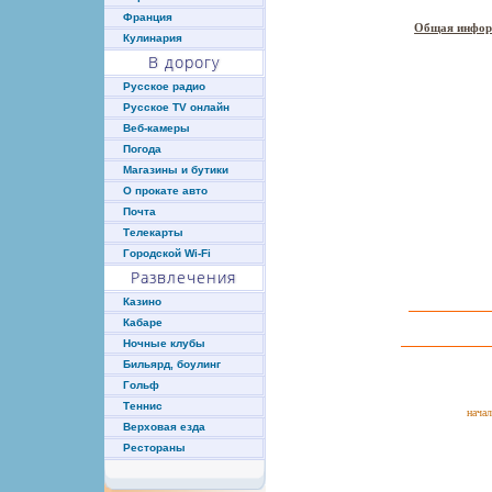
Франция
Общая инфор
Кулинария
В дорогу
Русское радио
Русское TV онлайн
Веб-камеры
Погода
Магазины и бутики
О прокате авто
Почта
Телекарты
Городской Wi-Fi
Развлечения
Казино
Кабаре
Ночные клубы
Бильярд, боулинг
Гольф
Теннис
нача
Верховая езда
Рестораны