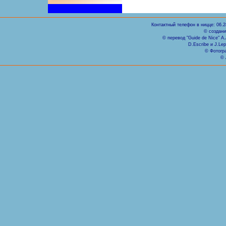
Контактный телефон в ницце: 06.2
© создани
© перевод "Guide de Nice" А.A
D.Escribe и J.Le
© Фотогр
© 