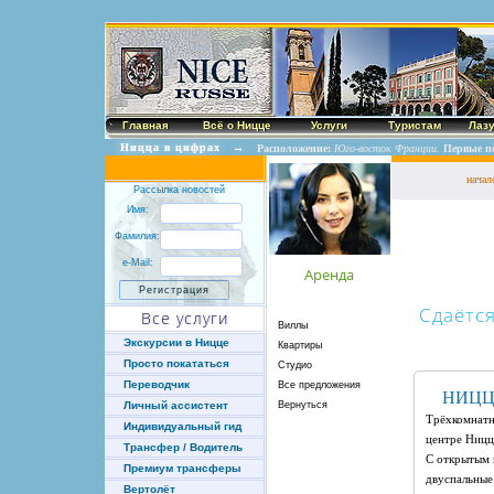
Главная
Всё о Ницце
Услуги
Туристам
Лаз
Ницца в цифрах
→
Расположение:
Юго-восток Франции.
Первые п
начал
Рассылка новостей
Имя:
Фамилия:
e-Mail:
Аренда
Сдаётс
Все услуги
Виллы
Экскурсии в Ницце
Квартиры
Просто покататься
Студио
Переводчик
Все предложения
НИЦ
Вернуться
Личный ассистент
Трёхкомнатн
Индивидуальный гид
центре Ницц
Трансфер / Водитель
С открытым 
Премиум трансферы
двуспальные 
Вертолёт