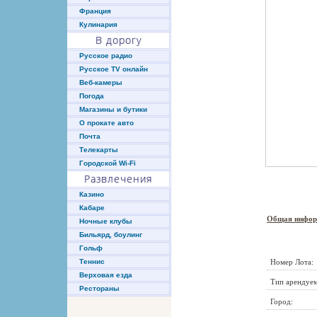
Франция
Кулинария
В дорогу
Русское радио
Русское TV онлайн
Веб-камеры
Погода
Магазины и бутики
О прокате авто
Почта
Телекарты
Городской Wi-Fi
Развлечения
Казино
Кабаре
Общая инфор
Ночные клубы
Бильярд, боулинг
Гольф
Номер Лота:
Теннис
Верховая езда
Тип арендуем
Рестораны
Город: