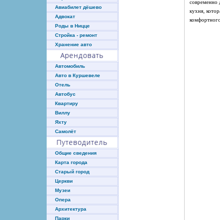
современно 
Авиабилет дёшево
кухня, кото
Адвокат
комфортного
Роды в Ницце
Стройка - ремонт
Хранение авто
Арендовать
Автомобиль
Авто в Куршевеле
Отель
Автобус
Квартиру
Виллу
Яхту
Самолёт
Путеводитель
Общие сведения
Карта города
Старый город
Церкви
Музеи
Опера
Архитектура
Парки