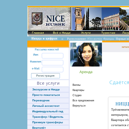
Главная
Всё о Ницце
Услуги
Туристам
Лаз
Ницца в цифрах
→
Расположение:
Юго-восток Франции.
Первые п
начал
Рассылка новостей
Имя:
Фамилия:
e-Mail:
Аренда
Сдаётс
Все услуги
Виллы
Экскурсии в Ницце
Квартиры
Просто покататься
Студио
Переводчик
Все предложения
НИЦ
Вернуться
Личный ассистент
Трёхкомнатн
Индивидуальный гид
интерьером,
Трансфер / Водитель
Квартира об
Премиум трансферы
сочетается 
Вертолёт