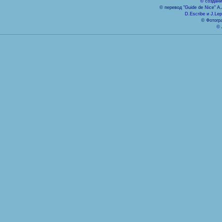
© создани
© перевод "Guide de Nice" А.A
D.Escribe и J.Le
© Фотогр
© 