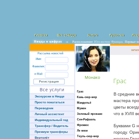
Главная
Всё о Ницце
Услуги
Туристам
Лаз
Ницца в цифрах
→
Расположение:
Юго-восток Франции.
Первые п
начал
Рассылка новостей
Имя:
Фамилия:
e-Mail:
Монако
Грас
Все услуги
Грас
В средние в
Экскурсии в Ницце
Кань-сюр-мер
мастера про
Просто покататься
Мандельё
цветы всегд
Переводчик
Мужен
что в XVIII
Зеленый прованс
Личный ассистент
Сен-Рафаэль
Индивидуальный гид
Буквами G н
Фрежюс
Трансфер / Водитель
Ле мюи
городу. Ори
Премиум трансферы
Теуль-сюр-мер
Вертолёт
местам Грас