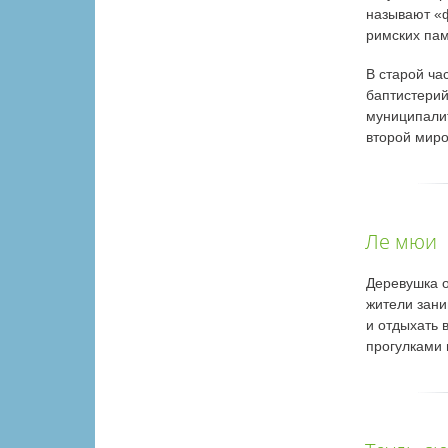
называют «
римских пам
В старой ча
баптистерий
муниципалит
второй миро
Ле мюи
Деревушка о
жители зани
и отдыхать 
прогулками 