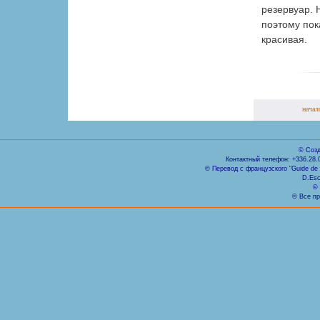
резервуар. 
поэтому пок
красивая.
начал
© Созд
Контактный телефон: +336.28.
© Перевод с французского "Guide de Ni
D.Esc
© 
© Все пр