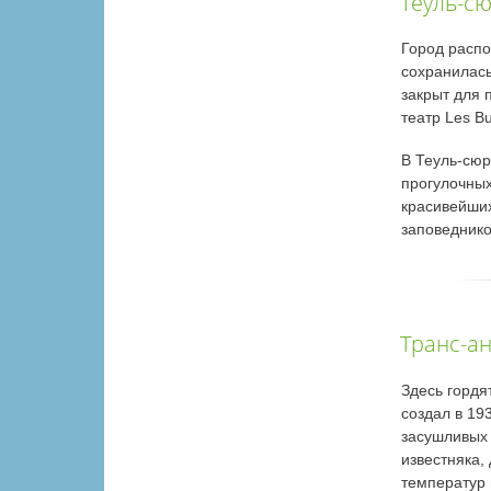
Теуль-с
Город распо
сохранилась
закрыт для 
театр Les Bu
В Теуль-сюр
прогулочных
красивейших
заповеднико
Транс-а
Здесь гордя
создал в 19
засушливых 
известняка,
температур 