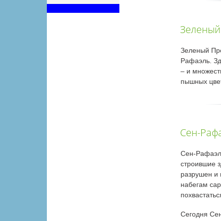
Зеленый
Зеленый Про
Рафаэль. Зд
– и множест
пышных цве
Сен-Раф
Сен-Рафаэл
строившие з
разрушен и 
набегам сар
похвастатьс
Сегодня Сен