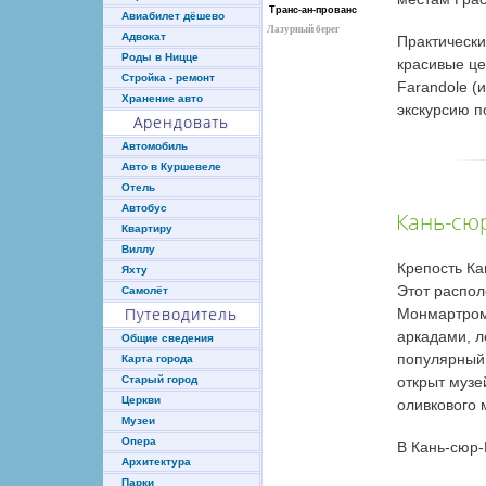
Транс-ан-прованс
Авиабилет дёшево
Лазурный берег
Адвокат
Практически
Роды в Ницце
красивые це
Стройка - ремонт
Farandole (
Хранение авто
экскурсию п
Арендовать
Автомобиль
Авто в Куршевеле
Отель
Автобус
Кань-сю
Квартиру
Виллу
Крепость Ка
Яхту
Этот распо
Самолёт
Путеводитель
Монмартром»
аркадами, л
Общие сведения
популярный 
Карта города
открыт музе
Старый город
Церкви
оливкового 
Музеи
Опера
В Кань-сюр-
Архитектура
Парки