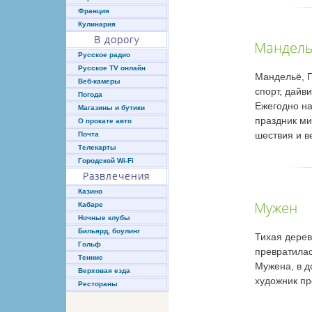
Франция
Кулинария
В дорогу
Мандел
Русское радио
Русское TV онлайн
Мандельё, П
Веб-камеры
спорт, дайв
Погода
Ежегодно на
Магазины и бутики
праздник ми
О прокате авто
шествия и в
Почта
Телекарты
Городской Wi-Fi
Развлечения
Казино
Мужен
Кабаре
Ночные клубы
Бильярд, боулинг
Тихая дерев
Гольф
превратилас
Теннис
Мужена, в д
Верховая езда
художник пр
Рестораны