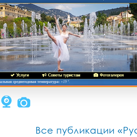
Услуги
Советы туристам
Фотогалерея
льная среднегодовая температура:
+19 °.
Все публикации «Ру