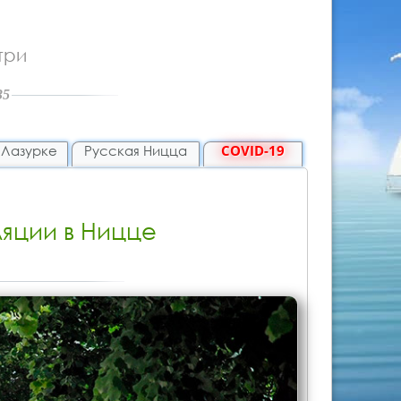
нутри
/35
 Лазурке
Русская Ницца
COVID-19
яции в Ницце