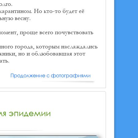
олго.
карантином. Но кто-то будет её
ьную весну.
момент, проще всего почувствовать
ного города, которым наслаждались
жники, но и облюбовавшая этот
ать.
Продолжение с фотографиями
мя эпидемии