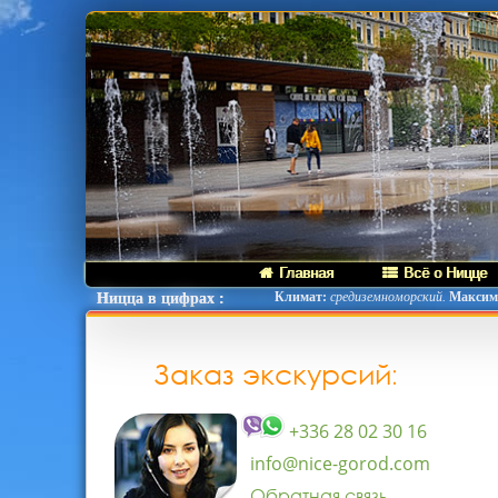
Главная
Всё о Ницце
Климат:
средиземноморский.
Максима
Ницца в цифрах :
Заказ экскурсий:
+336 28 02 30 16
info@nice-gorod.com
Обратная связь