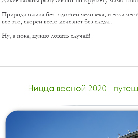
Дикие кабаны разгуливают по Круазету мимо Hublo
Природа ожила без гадостей человека, и если чест
всё это, скорей всего исчезнет без следа..
Ну, а пока, нужно ловить случай!
Ницца весной 2020 - путе