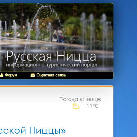
Форум
Обратная связь
Погода в Ницце:
11°C
сской Ниццы»