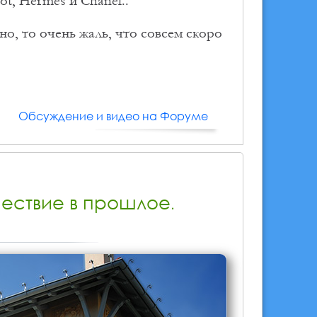
t, Hermes и Chanel..
но, то очень жаль, что совсем скоро
Обсуждение и видео на Форуме
шествие в прошлое.