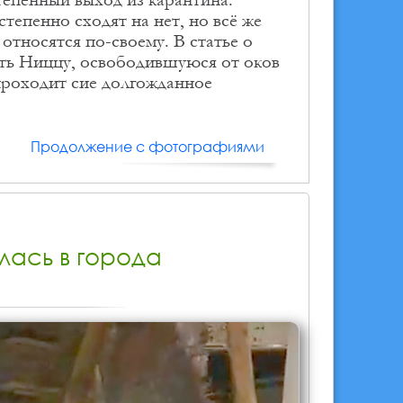
епенно сходят на нет, но всё же
тносятся по-своему. В статье о
еть Ниццу, освободившуюся от оков
 проходит сие долгожданное
Продолжение с фотографиями
лась в города