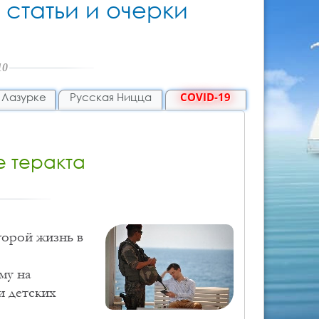
 статьи и очерки
10
 Лазурке
Русская Ницца
COVID-19
е теракта
торой жизнь в
му на
и детских