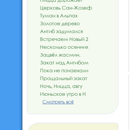
Церковь Сан-Жозеф
Туман в Альпах
Золотое дерево
Антиб задумался
Встречаем Новый 2
Несколько осенних
Зацвёл жасмин.
Закат над Антибом
Пока не понаехали
Прощальный закат
Ночь, Ницца, авгу
Июньское утро в Н
Смотреть всё