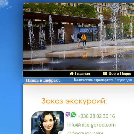
Главная
Всё о Ницце
Количество аэропортов:
1 аэропорт.
Ницца в цифрах :
Заказ экскурсий:
+336 28 02 30 16
info@nice-gorod.com
Обратная связь