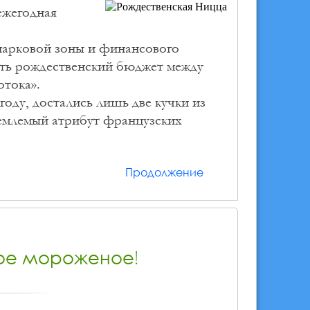
ежегодная
арковой зоны и финансового
ить рождественский бюджет между
отока».
оду, достались лишь две кучки из
емлемый атрибут французских
Продолжение
ное мороженое!