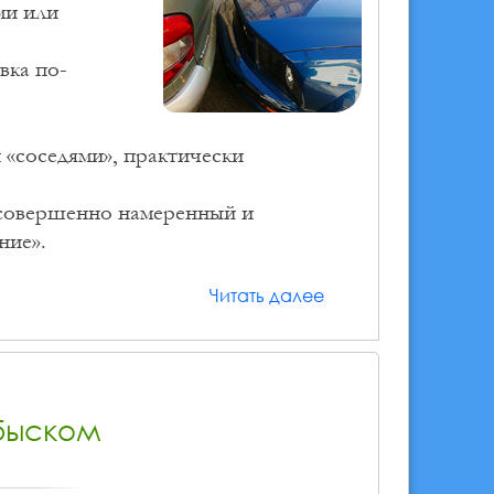
ми или
вка по-
«соседями», практически
т совершенно намеренный и
ние».
Читать далее
быском