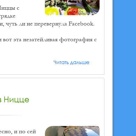
Ниццы с
грядке
, чуть ли не перевернула Facebook.
и вот эта незатейливая фотография с
Читать дальше
в Ницце
сно, и по сей