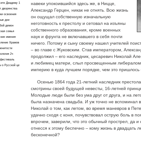
навеки упокоившийся здесь же, в Ницце,
сите Диадему 1
т дворянства
Александр Герцен, никак не отнять. Всю жизнь
ки освоения
он ощущал собственную изначальную
ные дни
неготовность к престолу и сетовал на изъяны
бой демон
собственного образования, кроме военных
ская семья
наук и фрунта не включавшего в себя почти
ские имения
ничего. Потому и сыну своему нашел учителей поис
вление Храмов
енитости
– во главе с Жуковским. Став императором, Алексан
ология 2ч
продолжил – его наследник, цесаревич Николай Але
офестиваль
и любимец матери, слыл просвещенным либералом 
 о Русской це
империю в куда лучшем порядке, чем это пришлось с
Осенью 1864 года 21-летний наследник престола
смотрины своей будущей невесты, 16-летней принц
Молодые люди были без ума друг от друга, и на ле
была назначена свадьба. И уж точно не вспоминал 
Николай о том, как летом, во время маневров в Пете
удачно сходя с коня, почувствовал острую боль в по
впрочем, заверили, что это обычный прострел, да и
отнесся к этому беспечно – кому жизнь в двадцать л
бесконечной?