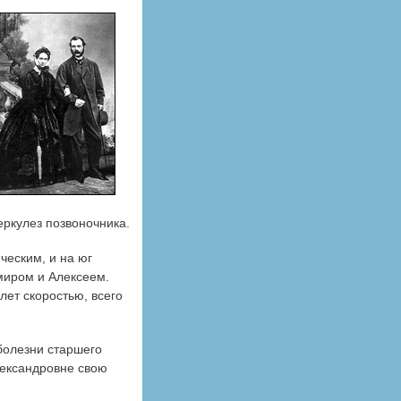
еркулез позвоночника.
ческим, и на юг
миром и Алексеем.
лет скоростью, всего
 болезни старшего
лександровне свою