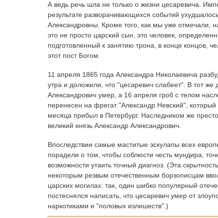
А ведь речь шла не только о жизни цесаревича. Импе
результате разворачивающихся событий ухудшалось
Александровны. Кроме того, как мы уже отмечали, н
это не просто царский сын, это человек, определе
подготовленный к занятию трона, в конце концов, ч
этот пост Богом.
11 апреля 1865 года Александра Николаевича разбу
утра и доложили, что "цесаревич слабеет". В тот же
Александрович умер, а 16 апреля гроб с телом нас
перенесен на фрегат "Александр Невский", который 
месяца прибыл в Петербург. Наследником же прест
великий князь Александр Александрович.
Впоследствии самые маститые эскулапы всех европ
порадели о том, чтобы соблюсти честь мундира, точ
возможности утаить точный диагноз. (Эта скрытност
некоторым резвым отечественным борзописцам вво
царских могилах: так, один шибко популярный отеч
постеснялся написать, что цесаревич умер от злоу
наркотиками и "половых излишеств".)