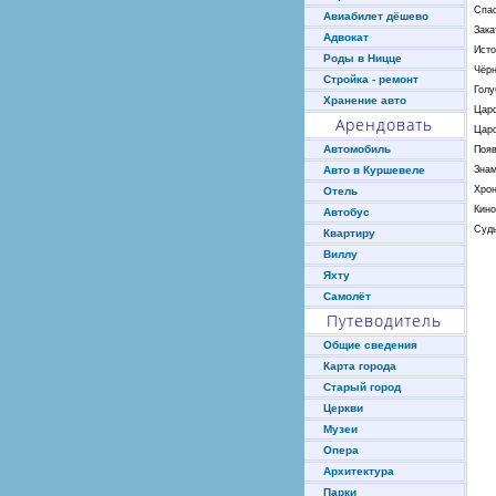
Спа
Авиабилет дёшево
Зака
Адвокат
Исто
Роды в Ницце
Чёр
Стройка - ремонт
Голу
Хранение авто
Цар
Арендовать
Цар
Автомобиль
Поя
Знам
Авто в Куршевеле
Хрон
Отель
Кин
Автобус
Суды
Квартиру
Виллу
Яхту
Самолёт
Путеводитель
Общие сведения
Карта города
Старый город
Церкви
Музеи
Опера
Архитектура
Парки