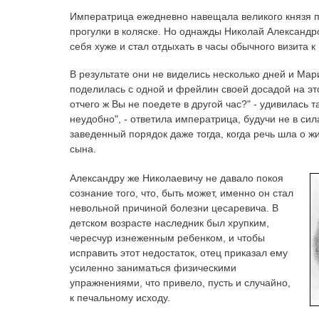
Императрица ежедневно навещала великого князя 
прогулки в коляске. Но однажды Николай Александр
себя хуже и стал отдыхать в часы обычного визита к
В результате они не виделись несколько дней и Ма
поделилась с одной и фрейлин своей досадой на это
отчего ж Вы не поедете в другой час?" - удивилась та
неудобно", - ответила императрица, будучи не в си
заведенный порядок даже тогда, когда речь шла о 
сына.
Александру же Николаевичу не давало покоя
сознание того, что, быть может, именно он стал
невольной причиной болезни цесаревича. В
детском возрасте наследник был хрупким,
чересчур изнеженным ребенком, и чтобы
исправить этот недостаток, отец приказал ему
усиленно заниматься физическими
упражнениями, что привело, пусть и случайно,
к печальному исходу.