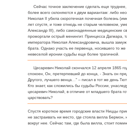
Сейчас точное заключение сделать еще труднее,
более всего склоняются к двум вариантам: либо не
Николая II убила скоротечная почечная болезнь (им
лет спустя, и тоже отнюдь не старым человеком, у
Александр III), либо самонадеянные медицинские с
проморгали острый менингит. Принцесса Дагмара, т
императора Николая Александровича, вышла замуж 
брата. Однако участь ее первенца, носившего то же
невеселой иронии судьбы еще более трагичной.
Цесаревич Николай скончался 12 апреля 1865 год
спокоен, Он, претерпевший до конца, - Знать он пр
Другого, лучшего венца…" – писал в тот же день Тютч
Кто знает, как сложились бы судьбы России, унаслед
цесаревич Николай, в отличие от младшего брата г
царствовать?
Спустя короткое время городские власти Ниццы пр
не застраивать ни место, где стояла вилла Бермон, 
вокруг нее. Сейчас там, где была вилла, стоит поми