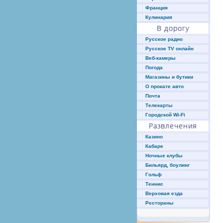
Франция
Кулинария
В дорогу
Русское радио
Русское TV онлайн
Веб-камеры
Погода
Магазины и бутики
О прокате авто
Почта
Телекарты
Городской Wi-Fi
Развлечения
Казино
Кабаре
Ночные клубы
Бильярд, боулинг
Гольф
Теннис
Верховая езда
Рестораны