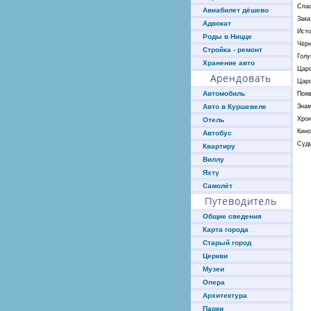
Спа
Авиабилет дёшево
Зака
Адвокат
Исто
Роды в Ницце
Чёр
Стройка - ремонт
Голу
Хранение авто
Цар
Арендовать
Цар
Автомобиль
Поя
Знам
Авто в Куршевеле
Хрон
Отель
Кин
Автобус
Суды
Квартиру
Виллу
Яхту
Самолёт
Путеводитель
Общие сведения
Карта города
Старый город
Церкви
Музеи
Опера
Архитектура
Парки