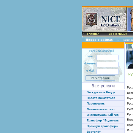
Главная
Всё о Ницце
Ницца в цифрах
→
Распол
Рассылка новостей
Имя:
Фамилия:
e-Mail:
Ру
Все услуги
Рус
Экскурсии в Ницце
Цес
Просто покататься
Пер
Переводчик
Русс
Русс
Личный ассистент
Рус
Индивидуальный гид
Втор
Трансфер / Водитель
Пра
Премиум трансферы
Исто
Вертолёт