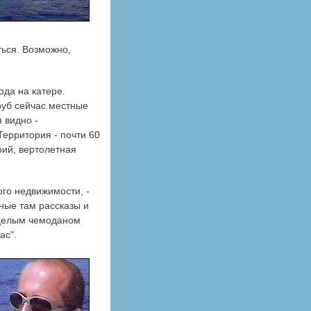
ться. Возможно,
ода на катере.
руб сейчас местные
 видно -
ерритория - почти 60
рий, вертолетная
ого недвижимости, -
зные там рассказы и
 целым чемоданом
ас".