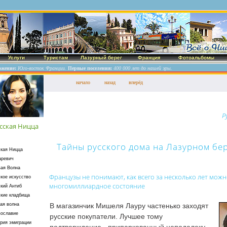
Услуги
Туристам
Лазурный берег
Франция
Фотоальбомы
ожение:
Юго-восток Франции.
Первые поселения:
400 000 лет до нашей эры.
начало
назад
вперёд
Р
сская Ницца
Тайны русского дома на Лазурном бер
ская Ницца
аревич
вая Волна
Французы не понимают, как всего за несколько лет можн
кое искусство
многомиллиардное состояние
кий Антиб
ские кладбища
В магазинчик Мишеля Лауру частенько заходят
ая волна
вославие
русские покупатели. Лучшее тому
рия эмиграции
подтверждение - припаркованный неподалеку