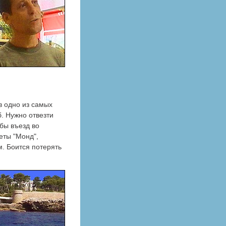
в одно из самых
. Нужно отвезти
 бы въезд во
еты "Монд",
м. Боится потерять