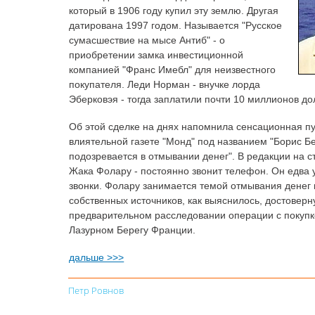
который в 1906 году купил эту землю. Другая
датирована 1997 годом. Называется "Русское
сумасшествие на мысе Антиб" - о
приобретении замка инвестиционной
компанией "Франс Имебл" для неизвестного
покупателя. Леди Норман - внучке лорда
Эберковэя - тогда заплатили почти 10 миллионов до
Об этой сделке на днях напомнила сенсационная п
влиятельной газете "Монд" под названием "Борис Б
подозревается в отмывании денег". В редакции на ст
Жака Фолару - постоянно звонит телефон. Он едва 
звонки. Фолару занимается темой отмывания денег 
собственных источников, как выяснилось, достове
предварительном расследовании операции с покуп
Лазурном Берегу Франции.
дальше >>>
Петр Ровнов