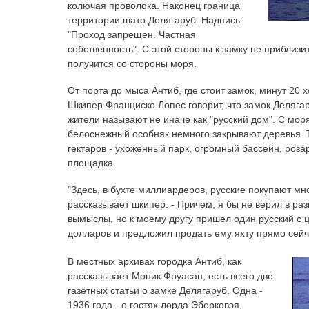
колючая проволока. Наконец граница
территории шато Делягаруб. Надпись:
"Проход запрещен. Частная
собственность". С этой стороны к замку не приблизи
получится со стороны моря.
От порта до мыса Антиб, где стоит замок, минут 20 х
Шкипер Франциско Лопес говорит, что замок Деляга
жители называют не иначе как "русский дом". С моря
белоснежный особняк немного закрывают деревья. Т
гектаров - ухоженный парк, огромный бассейн, роза
площадка.
"Здесь, в бухте миллиардеров, русские покупают мн
рассказывает шкипер. - Причем, я бы не верил в ра
вымыслы, но к моему другу пришел один русский с
долларов и предложил продать ему яхту прямо сейч
В местных архивах городка Антиб, как
рассказывает Моник Фруасан, есть всего две
газетных статьи о замке Делягаруб. Одна -
1936 года - о гостях лорда Эберковэя,