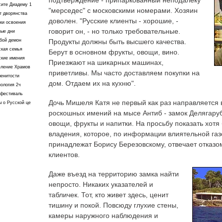
сите Диадему 1
"мерседес" с московскими номерами. Хозяин
т дворянства
доволен. "Русские клиенты - хорошие, -
ки освоения
говорит он, - но только требовательные.
ные дни
Продукты должны быть высшего качества.
бой демон
ская семья
Берут в основном фрукты, овощи, вино.
ские имения
Приезжают на шикарных машинах,
вление Храмов
приветливы. Мы часто доставляем покупки на
енитости
дом. Отдаем их на кухню".
ология 2ч
офестиваль
Дочь Мишеля Катя не первый как раз направляется 
 о Русской це
роскошных имений на мысе Антиб - замок Делягаруб
овощи, фрукты и напитки. На просьбу показать хотя
владения, которое, по информации влиятельной газ
принадлежат Борису Березовскому, отвечает отказо
клиентов.
Даже въезд на территорию замка найти
непросто. Никаких указателей и
табличек. Тот, кто живет здесь, ценит
тишину и покой. Повсюду глухие стены,
камеры наружного наблюдения и