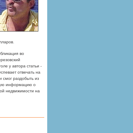
лларов.
убликация во
ерезовский
оле у автора статьи -
успевает отвечать на
и смог раздобыть из
рную информацию о
кой недвижимости на